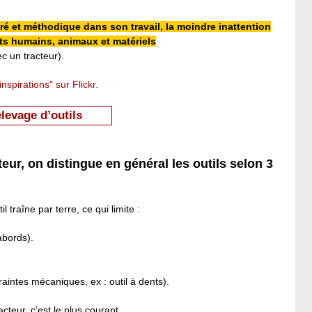
ré et méthodique dans son travail, la moindre inattention
ts humains, animaux et matériels
ec un tracteur).
nspirations" sur Flickr.
elevage d’outils
ur, on distingue en général les outils selon 3
l traîne par terre, ce qui limite :
abords).
raintes mécaniques, ex : outil à dents).
acteur, c’est le plus courant.