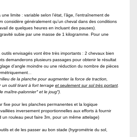
 une limite : variable selon l’état, l’âge, l’entraînement de
. (On considère généralement qu’un cheval dans des conditions
ravail de quelques heures en incluant des pauses).
a gravité subie par une masse de 1 kilogramme. Pour une
es outils envisagés vont être très importants : 2 chevaux bien
ants demanderons plusieurs passages pour obtenir le résultat
églage d’angle moindre ou une réduction du nombre de pièces
symétriquement...
milieu de la planche pour augmenter la force de traction,
un outil tirant à fort terrage
et seulement sur sol très portant
.
e maître-palonnier* et le joug*).
eur fixe pour les planches permanentes et la logique
ravaillées inversement proportionnelles aux efforts à fournir
d un rouleau peut faire 3m, pour un même attelage)
outils et de les passer au bon stade (hygrométrie du sol,