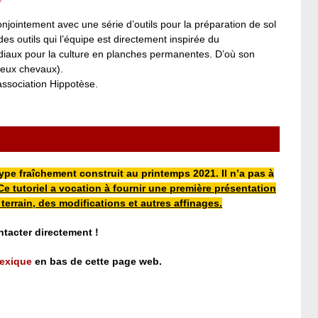
onjointement avec une série d’outils pour la préparation de sol
 outils qui l’équipe est directement inspirée du
ordiaux pour la culture en planches permanentes. D’où son
deux chevaux).
l’association Hippotèse.
pe fraîchement construit au printemps 2021. Il n’a pas à
Ce tutoriel a vocation à fournir une première présentation
terrain, des modifications et autres affinages.
ntacter directement !
lexique
en bas de cette page web.