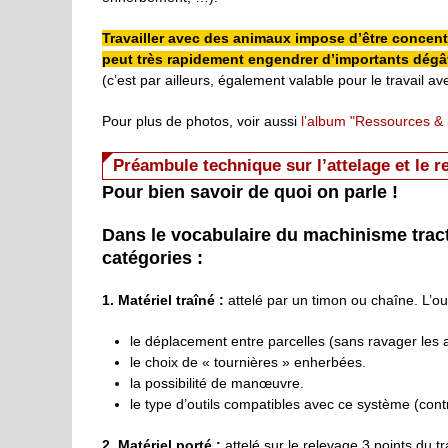
Travailler avec des animaux impose d’être concent
peut très rapidement engendrer d’importants dégâ
(c’est par ailleurs, également valable pour le travail av
Pour plus de photos, voir aussi
l’album "Ressources & i
Préambule technique sur l’attelage et le r
Pour bien savoir de quoi on parle !
Dans le vocabulaire du machinisme tracte
catégories :
1. Matériel traîné :
attelé par un timon ou chaîne. L’outi
le déplacement entre parcelles (sans ravager les 
le choix de « tournières » enherbées.
la possibilité de manœuvre.
le type d’outils compatibles avec ce système (cont
2. Matériel porté :
attelé sur le relevage 3 points du tr