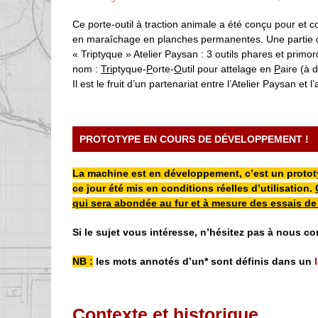
Ce porte-outil à traction animale a été conçu pour et c
en maraîchage en planches permanentes. Une partie des
« Triptyque » Atelier Paysan : 3 outils phares et prim
nom :
Tri
ptyque-
P
orte-
O
util pour attelage en
P
aire (à 
Il est le fruit d’un partenariat entre l’Atelier Paysan et 
PROTOTYPE EN COURS DE DÉVELOPPEMENT !
La machine est en développement, c’est un prototy
ce jour été mis en conditions réelles d’utilisation.
qui sera abondée au fur et à mesure des essais de 
Si le sujet vous intéresse, n’hésitez pas à nous co
NB :
les mots annotés d’un* sont définis dans un
Contexte et historique