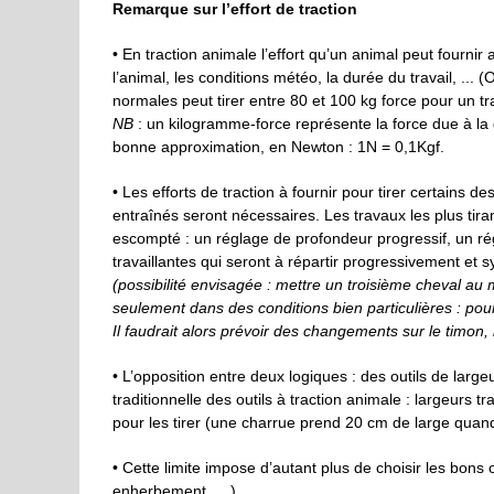
Remarque sur l’effort de traction
• En traction animale l’effort qu’un animal peut fournir a
l’animal, les conditions météo, la durée du travail, ..
normales peut tirer entre 80 et 100 kg force pour un t
NB
: un kilogramme-force représente la force due à l
bonne approximation, en Newton : 1N = 0,1Kgf.
• Les efforts de traction à fournir pour tirer certains d
entraînés seront nécessaires. Les travaux les plus tir
escompté : un réglage de profondeur progressif, un r
travaillantes qui seront à répartir progressivement et 
(possibilité envisagée : mettre un troisième cheval au 
seulement dans des conditions bien particulières : pour 
Il faudrait alors prévoir des changements sur le timon, l
• L’opposition entre deux logiques : des outils de larg
traditionnelle des outils à traction animale : largeurs t
pour les tirer (une charrue prend 20 cm de large quan
• Cette limite impose d’autant plus de choisir les bons 
enherbement, …).