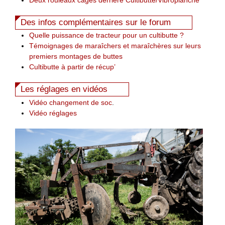
Des infos complémentaires sur le forum
Quelle puissance de tracteur pour un cultibutte ?
Témoignages de maraîchers et maraîchères sur leurs
premiers montages de buttes
Cultibutte à partir de récup’
Les réglages en vidéos
Vidéo changement de soc
.
Vidéo réglages