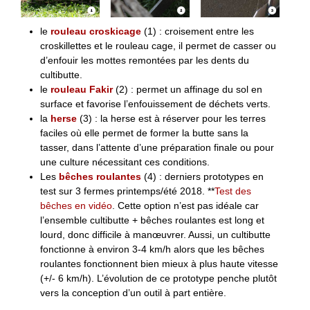
le
rouleau croskicage
(1) : croisement entre les
croskillettes et le rouleau cage, il permet de casser ou
d’enfouir les mottes remontées par les dents du
cultibutte.
le
rouleau Fakir
(2) : permet un affinage du sol en
surface et favorise l’enfouissement de déchets verts.
la
herse
(3) : la herse est à réserver pour les terres
faciles où elle permet de former la butte sans la
tasser, dans l’attente d’une préparation finale ou pour
une culture nécessitant ces conditions.
Les
bêches roulantes
(4) : derniers prototypes en
test sur 3 fermes printemps/été 2018. **
Test des
bêches en vidéo
. Cette option n’est pas idéale car
l’ensemble cultibutte + bêches roulantes est long et
lourd, donc difficile à manœuvrer. Aussi, un cultibutte
fonctionne à environ 3-4 km/h alors que les bêches
roulantes fonctionnent bien mieux à plus haute vitesse
(+/- 6 km/h). L’évolution de ce prototype penche plutôt
vers la conception d’un outil à part entière.