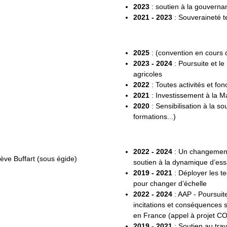
2023
: soutien à la gouverna
2021 - 2023
: Souveraineté 
2025
: (convention en cours 
2023 - 2024
: Poursuite et l
agricoles
2022
: Toutes activités et fo
2021
: Investissement à la 
2020
: Sensibilisation à la 
formations...)
2022 - 2024
: Un changement 
ève Buffart (sous égide)
soutien à la dynamique d’es
2019 - 2021
: Déployer les te
pour changer d’échelle
2022 - 2024
: AAP - Poursuit
incitations et conséquences s
en France (appel à projet C
2019 - 2021
: Soutien au tra