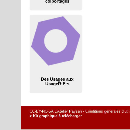
colportages
Des Usages aux
UsageR·E·s
CC-BY-NC-SA L'Atelier Paysan -
Conditions générales d’util
> Kit graphique à télécharger