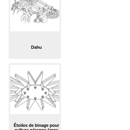
Dahu
Étoiles de binage pour
culture pérenne (gros