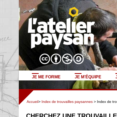
JE ME FORME
JE M’ÉQUIPE
Accueil
>
Index de trouvailles paysannes
> Index de tro
CHERCHEZ UNE TROUVAILLE