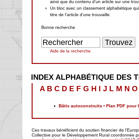
ainsi que du contenu d’un article sur une trouv
Un bloc avec un classement alphabétique qu
titre de l’article d’une trouvaille.
Bonne recherche
Aide de la recherche
INDEX ALPHABÉTIQUE DES 
A
B
C
D
E
F
G
H
I
J
L
M
N
O
Bâtis autoconstruits • Plan PDF pour
Ces travaux bénéficient du soutien financier de l'Euro
Collective pour le Développement Rural coordonnée par