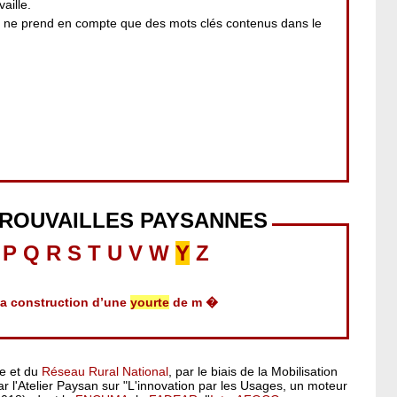
aille.
i ne prend en compte que des mots clés contenus dans le
TROUVAILLES PAYSANNES
P
Q
R
S
T
U
V
W
Y
Z
 la construction d’une
yourte
de m �
pe et du
Réseau Rural National
, par le biais de la Mobilisation
 l'Atelier Paysan sur "L'innovation par les Usages, un moteur