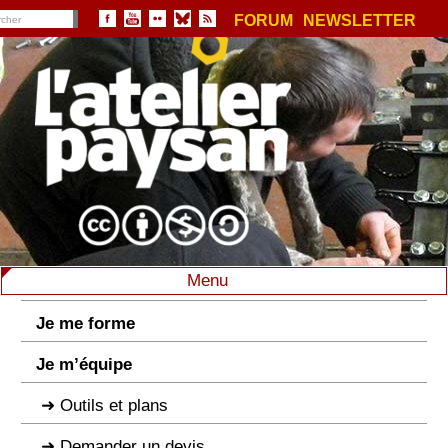
FORUM
NEWSLETTER
Menu
Je me forme
Je m’équipe
Outils et plans
Demander un devis