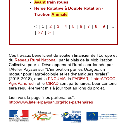
Avant
train roues
Herse Rotative à Double Rotation -
Traction
Animale
<
1
2
3
4
5
6
7
8
9
…
27
>
Ces travaux bénéficient du soutien financier de l'Europe et
du
Réseau Rural National
, par le biais de la Mobilisation
Collective pour le Développement Rural coordonnée par
l'Atelier Paysan sur "L'innovation par les Usages, un
moteur pour l'agroécologie et les dynamiques rurales"
(2015-2018), dont la
FNCUMA
, la
FADEAR
, l'
InterAFOCG
,
AgroParisTech
et le
CIRAD
sont partenaires. Leur contenu
sera régulièrement mis à jour tout au long du projet.
Lien vers la page "nos partenaires":
http://www.latelierpaysan.org/Nos-partenaires