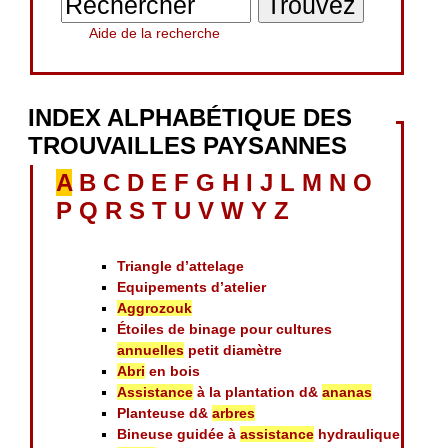
Aide de la recherche
INDEX ALPHABÉTIQUE DES
TROUVAILLES PAYSANNES
A
B
C
D
E
F
G
H
I
J
L
M
N
O
P
Q
R
S
T
U
V
W
Y
Z
Triangle d’attelage
Equipements d’atelier
Aggrozouk
Étoiles de binage pour cultures
annuelles
petit diamètre
Abri
en bois
Assistance
à la plantation d&
ananas
Planteuse d&
arbres
Bineuse guidée à
assistance
hydraulique