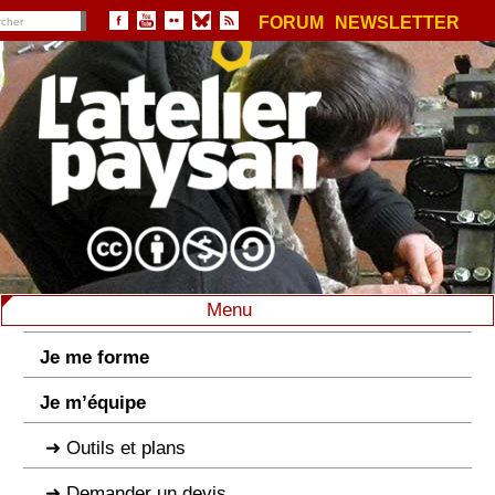
FORUM
NEWSLETTER
Menu
Je me forme
Je m’équipe
Outils et plans
Demander un devis