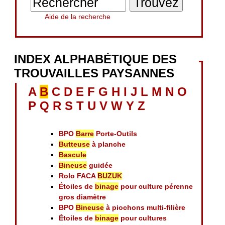
Aide de la recherche
INDEX ALPHABÉTIQUE DES
TROUVAILLES PAYSANNES
A
B
C
D
E
F
G
H
I
J
L
M
N
O
P
Q
R
S
T
U
V
W
Y
Z
BPO
Barre
Porte-Outils
Butteuse
à planche
Bascule
Bineuse
guidée
Rolo FACA
BUZUK
Étoiles de
binage
pour culture pérenne
gros diamètre
BPO
Bineuse
à piochons multi-filière
Étoiles de
binage
pour cultures