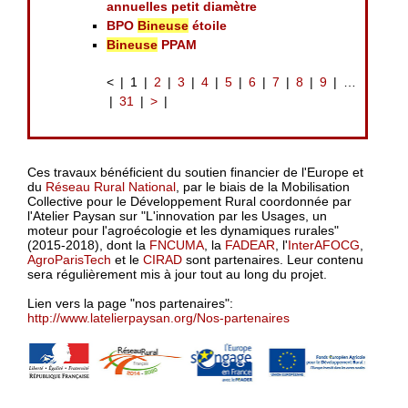
annuelles petit diamètre
BPO
Bineuse
étoile
Bineuse
PPAM
<
1
2
3
4
5
6
7
8
9
…
31
>
Ces travaux bénéficient du soutien financier de l'Europe et
du
Réseau Rural National
, par le biais de la Mobilisation
Collective pour le Développement Rural coordonnée par
l'Atelier Paysan sur "L'innovation par les Usages, un
moteur pour l'agroécologie et les dynamiques rurales"
(2015-2018), dont la
FNCUMA
, la
FADEAR
, l'
InterAFOCG
,
AgroParisTech
et le
CIRAD
sont partenaires. Leur contenu
sera régulièrement mis à jour tout au long du projet.
Lien vers la page "nos partenaires":
http://www.latelierpaysan.org/Nos-partenaires