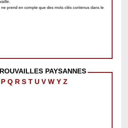
aille.
i ne prend en compte que des mots clés contenus dans le
TROUVAILLES PAYSANNES
P
Q
R
S
T
U
V
W
Y
Z