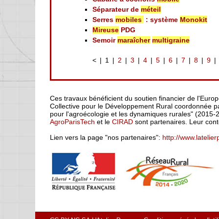
Séparateur de
méteil
Serres
mobiles
: système
Monokit
Mireuse
PDG
Semoir
maraîcher
multigraine
<
1
2
3
4
5
6
7
8
9
Ces travaux bénéficient du soutien financier de l'Euro
Collective pour le Développement Rural coordonnée par
pour l'agroécologie et les dynamiques rurales" (2015-
AgroParisTech
et le
CIRAD
sont partenaires. Leur cont
Lien vers la page "nos partenaires":
http://www.latelie