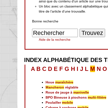
ainsi que du contenu d’un article sur une trouv
Un bloc avec un classement alphabétique qu
titre de l’article d’une trouvaille.
Bonne recherche
Aide de la recherche
INDEX ALPHABÉTIQUE DES 
A
B
C
D
E
F
G
H
I
J
L
M
N
O
Houe
maraîchère
Mancheron
réglable
Roue de jauge à
manivelle
BPO Bineuse à piochons
multi-filière
Poulailler
mobile
Cabane à cochons
mobile