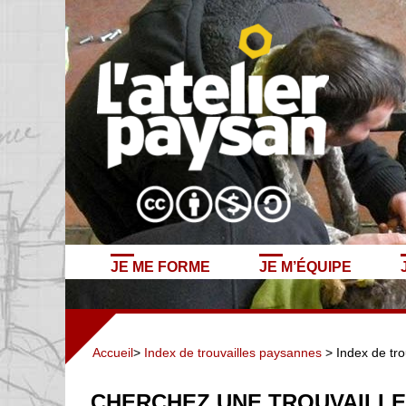
JE ME FORME
JE M’ÉQUIPE
Accueil
>
Index de trouvailles paysannes
> Index de tro
CHERCHEZ UNE TROUVAILLE