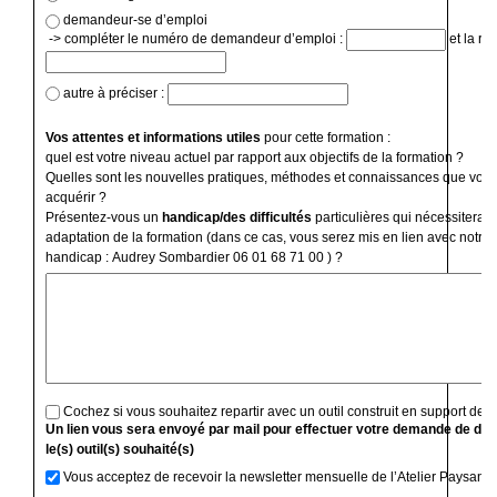
demandeur-se d’emploi
-> compléter le numéro de demandeur d’emploi :
et la ré
autre à préciser :
Vos attentes et informations utiles
pour cette formation :
quel est votre niveau actuel par rapport aux objectifs de la formation ?
Quelles sont les nouvelles pratiques, méthodes et connaissances que vous
acquérir ?
Présentez-vous un
handicap/des difficultés
particulières qui nécessiterai
adaptation de la formation (dans ce cas, vous serez mis en lien avec notre 
handicap : Audrey Sombardier 06 01 68 71 00 ) ?
Cochez si vous souhaitez repartir avec un outil construit en support de f
Un lien vous sera envoyé par mail pour effectuer votre demande de devi
le(s) outil(s) souhaité(s)
Vous acceptez de recevoir la newsletter mensuelle de l’Atelier Paysan