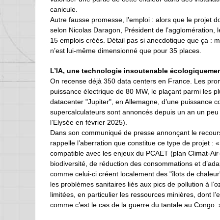
canicule.
Autre fausse promesse, l’emploi : alors que le projet do
selon Nicolas Daragon, Président de l’agglomération, 
15 emplois créés. Détail pas si anecdotique que ça : m
n’est lui-même dimensionné que pour 35 places.
L’IA, une technologie insoutenable écologiqueme
On recense déjà 350 data centers en France. Les pro
puissance électrique de 80 MW, le plaçant parmi les pl
datacenter "Jupiter", en Allemagne, d’une puissance 
supercalculateurs sont annoncés depuis un an un peu p
l’Elysée en février 2025).
Dans son communiqué de presse annonçant le recours au
rappelle l’aberration que constitue ce type de projet 
compatible avec les enjeux du PCAET (plan Climat-Air-É
biodiversité, de réduction des consommations et d’ad
comme celui-ci créent localement des "îlots de chaleur
les problèmes sanitaires liés aux pics de pollution à l
limitées, en particulier les ressources minières, dont 
comme c’est le cas de la guerre du tantale au Congo. 