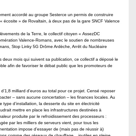
ètement accordé au groupe Sesterce un permis de construire
 l’« écosite » de Rovaltain, à deux pas de la gare SNCF Valence
ulèvements de la Terre, le collectif citoyen « AssezDC
gglomération Valence-Romans, avec le soutien de nombreuses
mans, Stop Linky 5G Drôme Ardèche, Arrêt du Nucléaire
deux mois qui suivent sa publication, ce collectif a déposé le
oble afin de favoriser le débat public que les promoteurs de
’1,8 milliard d’euros au total pour ce projet. Censé reposer
pacter – sans aucune concertation – les finances locales. Au
pe d’installation, la desserte du site en électricité
udrait mettre en place les infrastructures destinées à
chaleur produite par le refroidissement des processeurs :
e par les milliers de serveurs vient, pour tous les
ementation impose d’essayer de (mais pas de réussir à)
tions comme des réseaux de chauffage... inutiles en pleine