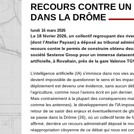
RECOURS CONTRE UN 
DANS LA DRÔME
lundi 16 mars 2026
Le 18 février 2026, un collectif regroupant des riv
(dont l’Atelier Paysan) a déposé au tribunal admin
recours contre le permis de construire obtenu deux
société Sesterce Group pour un immense datacenter
artificielle, à Rovaltain, près de la gare Valence TG
L’intelligence artificielle (IA) s’immisce dans nos vies av
devient impossible de questionner le sens et les impac
déploiement est devenu une évidence, sans aucun débat
l’agriculture, comme nous l’avions écrit en juin dernier
Mais contrairement à la plupart des conséquences maté
comme les antennes), le développement de l’IA impose 
retour de se saisir des enjeux et éventuellement de gl
se passe dans la Drôme (26), où un collectif tente de fa
affirmé, derrière un recours administratif déposé le moi
réappropriation citoyenne de ce débat qui nous est co