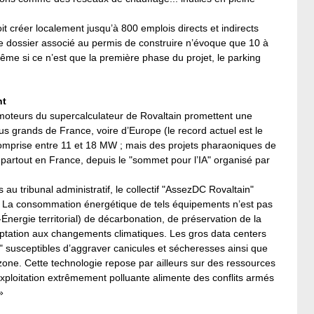
it créer localement jusqu’à 800 emplois directs et indirects
le dossier associé au permis de construire n’évoque que 10 à
ême si ce n’est que la première phase du projet, le parking
nt
moteurs du supercalculateur de Rovaltain promettent une
us grands de France, voire d’Europe (le record actuel est le
comprise entre 11 et 18 MW ; mais des projets pharaoniques de
artout en France, depuis le "sommet pour l’IA" organisé par
 tribunal administratif, le collectif "AssezDC Rovaltain"
: « La consommation énergétique de tels équipements n’est pas
nergie territorial) de décarbonation, de préservation de la
aptation aux changements climatiques. Les gros data centers
" susceptibles d’aggraver canicules et sécheresses ainsi que
’ozone. Cette technologie repose par ailleurs sur des ressources
l’exploitation extrêmement polluante alimente des conflits armés
»