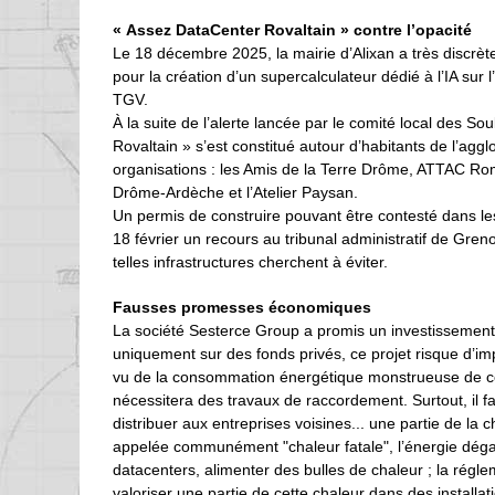
« Assez DataCenter Rovaltain » contre l’opacité
Le 18 décembre 2025, la mairie d’Alixan a très discr
pour la création d’un supercalculateur dédié à l’IA sur
TGV.
À la suite de l’alerte lancée par le comité local des So
Rovaltain » s’est constitué autour d’habitants de l’a
organisations : les Amis de la Terre Drôme, ATTAC Ro
Drôme-Ardèche et l’Atelier Paysan.
Un permis de construire pouvant être contesté dans les 
18 février un recours au tribunal administratif de Gren
telles infrastructures cherchent à éviter.
Fausses promesses économiques
La société Sesterce Group a promis un investissement d
uniquement sur des fonds privés, ce projet risque d’im
vu de la consommation énergétique monstrueuse de ce ty
nécessitera des travaux de raccordement. Surtout, il fa
distribuer aux entreprises voisines... une partie de la 
appelée communément "chaleur fatale", l’énergie dégagé
datacenters, alimenter des bulles de chaleur ; la régl
valoriser une partie de cette chaleur dans des installa