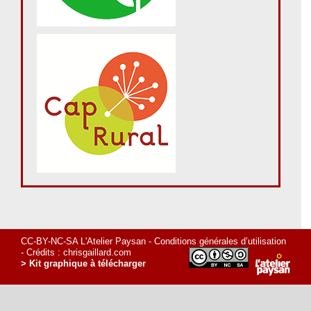
CC-BY-NC-SA L'Atelier Paysan -
Conditions générales d’utilisation
- Crédits :
chrisgaillard.com
> Kit graphique à télécharger