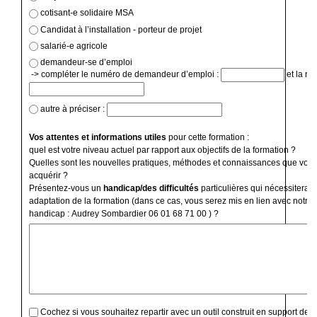
cotisant-e solidaire MSA
Candidat à l’installation - porteur de projet
salarié-e agricole
demandeur-se d’emploi
-> compléter le numéro de demandeur d’emploi :
et la ré
autre à préciser :
Vos attentes et informations utiles
pour cette formation :
quel est votre niveau actuel par rapport aux objectifs de la formation ?
Quelles sont les nouvelles pratiques, méthodes et connaissances que vous
acquérir ?
Présentez-vous un
handicap/des difficultés
particulières qui nécessiterai
adaptation de la formation (dans ce cas, vous serez mis en lien avec notre 
handicap : Audrey Sombardier 06 01 68 71 00 ) ?
Cochez si vous souhaitez repartir avec un outil construit en support de f