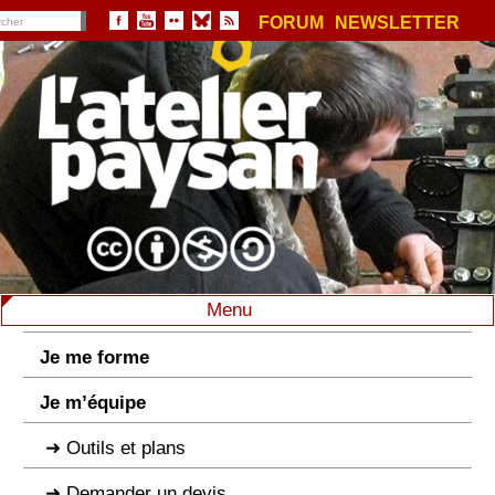
FORUM
NEWSLETTER
Menu
Je me forme
Je m’équipe
Outils et plans
Demander un devis