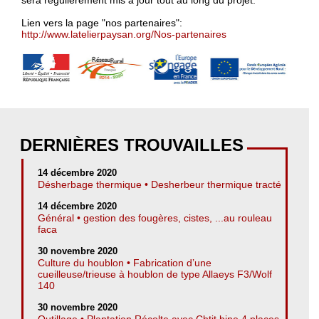
sera régulièrement mis à jour tout au long du projet.
Lien vers la page "nos partenaires":
http://www.latelierpaysan.org/Nos-partenaires
DERNIÈRES TROUVAILLES
14 décembre 2020
Désherbage thermique • Desherbeur thermique tracté
14 décembre 2020
Général • gestion des fougères, cistes, ...au rouleau
faca
30 novembre 2020
Culture du houblon • Fabrication d’une
cueilleuse/trieuse à houblon de type Allaeys F3/Wolf
140
30 novembre 2020
Outillage • Plantation Récolte avec Chtit bine 4 places