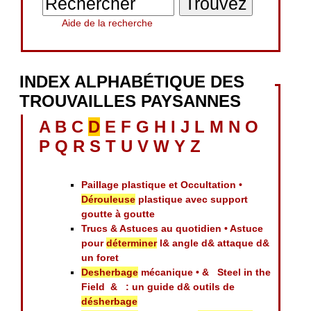
Aide de la recherche
INDEX ALPHABÉTIQUE DES
TROUVAILLES PAYSANNES
A
B
C
D
E
F
G
H
I
J
L
M
N
O
P
Q
R
S
T
U
V
W
Y
Z
Paillage plastique et Occultation •
Dérouleuse
plastique avec support
goutte à goutte
Trucs & Astuces au quotidien • Astuce
pour
déterminer
l& angle d& attaque d&
un foret
Desherbage
mécanique • & Steel in the
Field & : un guide d& outils de
désherbage