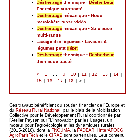
Désherbage
thermique •
Désherbeur
Thermique autotracté
Desherbage
mécanique • Houe
maraichère russe vidéo
Desherbage
mécanique • Sarcleuse
multi-rangs
Lavage des légumes • Laveuse à
légumes petit
débit
Désherbage
thermique •
Desherbeur
thermique tracté
<
1
…
9
10
11
12
13
14
15
16
17
18
>
Ces travaux bénéficient du soutien financier de l'Europe et
du
Réseau Rural National
, par le biais de la Mobilisation
Collective pour le Développement Rural coordonnée par
l'Atelier Paysan sur "L'innovation par les Usages, un
moteur pour l'agroécologie et les dynamiques rurales"
(2015-2018), dont la
FNCUMA
, la
FADEAR
, l'
InterAFOCG
,
AgroParisTech
et le
CIRAD
sont partenaires. Leur contenu