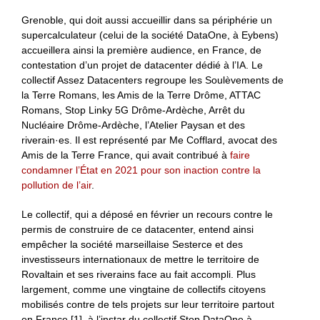
Grenoble, qui doit aussi accueillir dans sa périphérie un
supercalculateur (celui de la société DataOne, à Eybens)
accueillera ainsi la première audience, en France, de
contestation d’un projet de datacenter dédié à l’IA. Le
collectif Assez Datacenters regroupe les Soulèvements de
la Terre Romans, les Amis de la Terre Drôme, ATTAC
Romans, Stop Linky 5G Drôme-Ardèche, Arrêt du
Nucléaire Drôme-Ardèche, l’Atelier Paysan et des
riverain·es. Il est représenté par Me Cofflard, avocat des
Amis de la Terre France, qui avait contribué à
faire
condamner l’État en 2021 pour son inaction contre la
pollution de l’air
.
Le collectif, qui a déposé en février un recours contre le
permis de construire de ce datacenter, entend ainsi
empêcher la société marseillaise Sesterce et des
investisseurs internationaux de mettre le territoire de
Rovaltain et ses riverains face au fait accompli. Plus
largement, comme une vingtaine de collectifs citoyens
mobilisés contre de tels projets sur leur territoire partout
en France [1], à l’instar du collectif Stop DataOne à