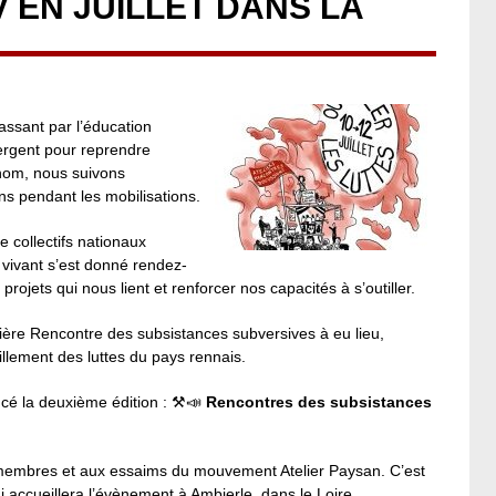
 EN JUILLET DANS LA
ssant par l’éducation
mergent pour reprendre
 nom, nous suivons
ns pendant les mobilisations.
e collectifs nationaux
 vivant s’est donné rendez-
rojets qui nous lient et renforcer nos capacités à s’outiller.
ère Rencontre des subsistances subversives à eu lieu,
illement des luttes du pays rennais.
ncé la deuxième édition : ⚒️📣
Rencontres des subsistances
s membres et aux essaims du mouvement Atelier Paysan. C’est
ui accueillera l’évènement à Ambierle, dans le Loire.