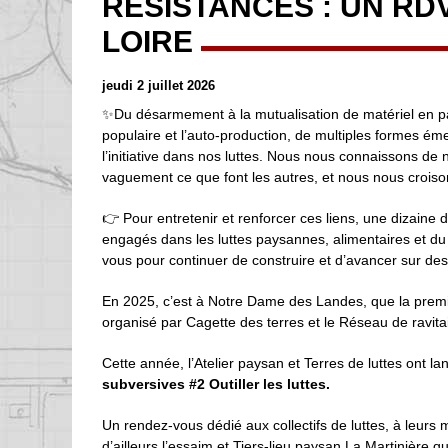
RÉSISTANCES : UN RDV
LOIRE
jeudi 2 juillet 2026
✨Du désarmement à la mutualisation de matériel en pa
populaire et l’auto-production, de multiples formes é
l’initiative dans nos luttes. Nous nous connaissons de
vaguement ce que font les autres, et nous nous croiso
👉 Pour entretenir et renforcer ces liens, une dizaine d
engagés dans les luttes paysannes, alimentaires et du
vous pour continuer de construire et d’avancer sur des p
En 2025, c’est à Notre Dame des Landes, que la premi
organisé par Cagette des terres et le Réseau de ravita
Cette année, l’Atelier paysan et Terres de luttes ont la
subversives #2 Outiller les luttes.
Un rendez-vous dédié aux collectifs de luttes, à leur
d’ailleurs l’essaim et Tiers-lieu paysan La Martinière q