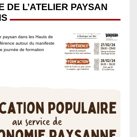
 DE L’ATELIER PAYSAN
IS
er paysan dans les Hauts de
férence autour du manifeste
ne journée de formation