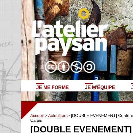
JE ME FORME
JE M’ÉQUIPE
Accueil
>
Actualités
> [DOUBLE EVENEMENT] Conférence 
Calais
[DOUBLE EVENEMENT]