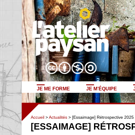
JE ME FORME
JE M’ÉQUIPE
Accueil
>
Actualités
> [Essaimage] Rétrospective 2025
[ESSAIMAGE] RÉTROSP