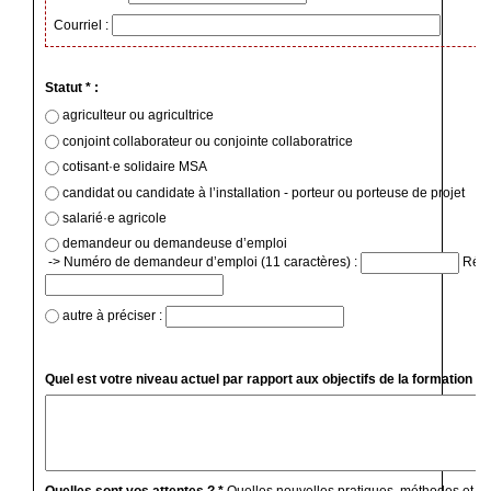
Courriel :
Statut * :
agriculteur ou agricultrice
conjoint collaborateur ou conjointe collaboratrice
cotisant·e solidaire MSA
candidat ou candidate à l’installation - porteur ou porteuse de projet
salarié·e agricole
demandeur ou demandeuse d’emploi
-> Numéro de demandeur d’emploi (11 caractères) :
Régio
autre à préciser :
Quel est votre niveau actuel par rapport aux objectifs de la formation ? 
Quelles sont vos attentes ? *
Quelles nouvelles pratiques, méthodes et c