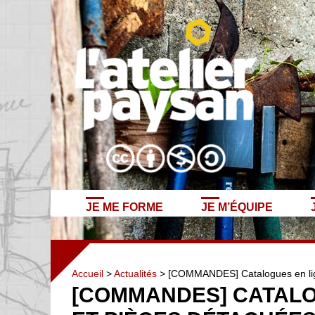
JE ME FORME
JE M’ÉQUIPE
Accueil
>
Actualités
> [COMMANDES] Catalogues en ligne
[COMMANDES] CATALOG