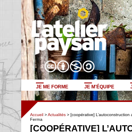
JE ME FORME
JE M’ÉQUIPE
Accueil
>
Actualités
> [coopérative] L’autoconstruction 
Ferma
[COOPÉRATIVE] L’AU