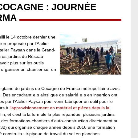
 COCAGNE : JOURNÉE
RMA
lli le 14 octobre dernier une
on proposée par l’Atelier
telier Paysan dans le Grand-
tres jardins du Réseau
oir plus sur les outils
r organiser un chantier sur un
vingtaine de jardins de Cocagne de France métropolitaine avec
. Des encadrant·e·s ainsi que de salarié·e·s en insertion ont
s par l’Atelier Paysan pour venir fabriquer un outil pour le
urs à
l’approvisionnement en matériel et pièces depuis la
fin, et c’est là la formule la plus répandue, plusieurs jardins
 des formations-chantiers d’auto-construction directement au
s (32) qui organise chaque année depuis 2016 une formation
é construits : triptyque de travail du sol en planches