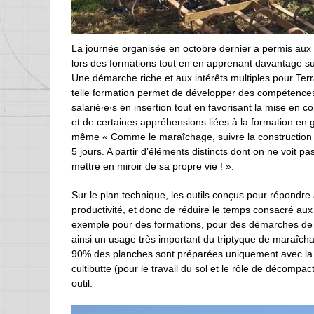
La journée organisée en octobre dernier a permis aux p
lors des formations tout en en apprenant davantage sur
Une démarche riche et aux intérêts multiples pour Terr
telle formation permet de développer des compétences 
salarié∙e∙s en insertion tout en favorisant la mise e
et de certaines appréhensions liées à la formation en
même « Comme le maraîchage, suivre la construction de
5 jours. A partir d’éléments distincts dont on ne voit p
mettre en miroir de sa propre vie ! ».
Sur le plan technique, les outils conçus pour répondre
productivité, et donc de réduire le temps consacré aux
exemple pour des formations, pour des démarches de 
ainsi un usage très important du triptyque de maraîch
90% des planches sont préparées uniquement avec la b
cultibutte (pour le travail du sol et le rôle de décompa
outil.