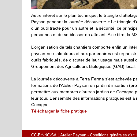
Autre intérêt sur le plan technique, le triangle d’attela
Paysan pendant la journée découverte « Le triangle d’
d’un outil tracté pour un autre et la sécurité, ce princ
personnes et de se blesser en attelant. A ce titre, la 
L’organisation de tels chantiers comporte enfin un int
paysan-ne-s alentours et aux partenaires est organisé 
outils fabriqués, de discuter de leur usage mais aussi
Groupement des Agriculteurs Biologiques (GAB) local.
La journée découverte à Terra Ferma s’est achevée pa
formations de l’Atelier Paysan en jardin d’insertion (p
permettre aux membres d’autres jardins de Cocagne pr
leur tour. L’ensemble des informations pratiques est à 
Cocagne.
Télécharger la fiche pratique
CC-BY-NC-SA L'Atelier Paysan -
Conditions générales d’util