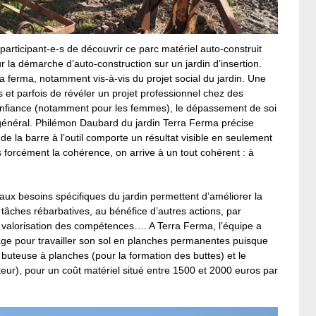
articipant-e-s de découvrir ce parc matériel auto-construit
 la démarche d’auto-construction sur un jardin d’insertion.
a ferma, notamment vis-à-vis du projet social du jardin. Une
et parfois de révéler un projet professionnel chez des
n confiance (notamment pour les femmes), le dépassement de soi
 général. Philémon Daubard du jardin Terra Ferma précise
 la barre à l’outil comporte un résultat visible en seulement
as forcément la cohérence, on arrive à un tout cohérent : à
 aux besoins spécifiques du jardin permettent d’améliorer la
 tâches rébarbatives, au bénéfice d’autres actions, par
valorisation des compétences…. A Terra Ferma, l’équipe a
age pour travailler son sol en planches permanentes puisque
uteuse à planches (pour la formation des buttes) et le
cteur), pour un coût matériel situé entre 1500 et 2000 euros par