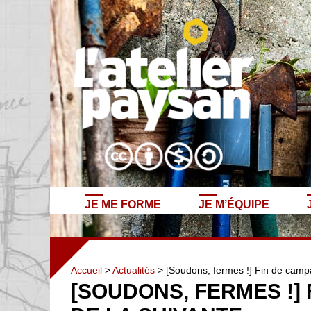
JE ME FORME
JE M’ÉQUIPE
Accueil
>
Actualités
> [Soudons, fermes !] Fin de camp
[SOUDONS, FERMES !]