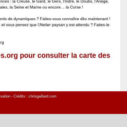
es : la Creuse, le Gard, le Gers, l’Indre, le Doubs, l’Ariège,
entales, la Seine et Marne ou encore… la Corse !
ements de dynamiques ? Faites-vous connaître dès maintenant !
 et vous pensez que l’Atelier paysan y est attendu ? Faites-le
org
s.org
pour consulter la carte des
isation
- Crédits :
chrisgaillard.com