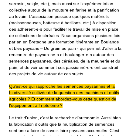
sarrasin, seigle, etc.), mais aussi sur l’expérimentation
collective autour de la mouture en farine et la panification
au levain. L’association possède quelques matériels
(moissonneuses, batteuse à botillons, etc.) à disposition
des adhérent·e·s pour faciliter le travail de mise en place
de collections de céréales. Nous organisons plusieurs fois
par an en Bretagne une formation itinérante en Boulange
et blés paysans – Du grain au pain - qui permet d’aller à la
rencontre de paysan·ne·s et boulanger·e·s autour des
semences paysannes, des céréales, de la meunerie et du
pain, et de voir comment ces passionné·e·s ont construit
des projets de vie autour de ces sujets.
Qu’est-ce qui rapproche les semences paysannes et la
biodiversité cultivée de la question des machines et outils
agricoles ? Et comment abordez-vous cette question de
l’équipement à Triptolème ?
Le trait d’union, c’est la recherche d’autonomie. Aussi bien
la fabrication d’outils que la multiplication de semences
sont une affaire de savoir-faire paysans accumulés. C’est