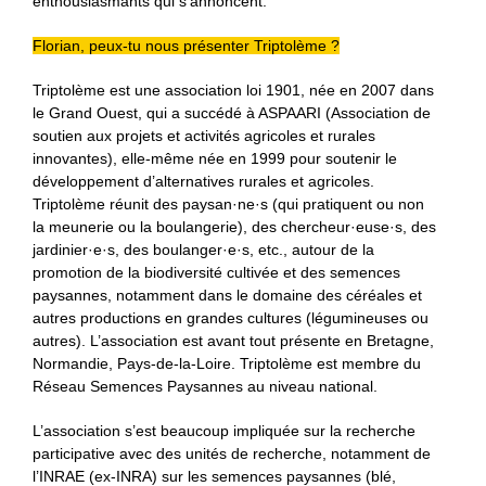
enthousiasmants qui s’annoncent.
Florian, peux-tu nous présenter Triptolème ?
Triptolème est une association loi 1901, née en 2007 dans
le Grand Ouest, qui a succédé à ASPAARI (Association de
soutien aux projets et activités agricoles et rurales
innovantes), elle-même née en 1999 pour soutenir le
développement d’alternatives rurales et agricoles.
Triptolème réunit des paysan·ne·s (qui pratiquent ou non
la meunerie ou la boulangerie), des chercheur·euse·s, des
jardinier·e·s, des boulanger·e·s, etc., autour de la
promotion de la biodiversité cultivée et des semences
paysannes, notamment dans le domaine des céréales et
autres productions en grandes cultures (légumineuses ou
autres). L’association est avant tout présente en Bretagne,
Normandie, Pays-de-la-Loire. Triptolème est membre du
Réseau Semences Paysannes au niveau national.
L’association s’est beaucoup impliquée sur la recherche
participative avec des unités de recherche, notamment de
l’INRAE (ex-INRA) sur les semences paysannes (blé,