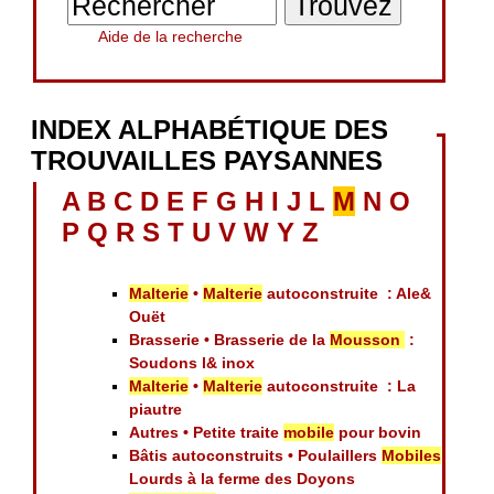
Aide de la recherche
INDEX ALPHABÉTIQUE DES
TROUVAILLES PAYSANNES
A
B
C
D
E
F
G
H
I
J
L
M
N
O
P
Q
R
S
T
U
V
W
Y
Z
Malterie
•
Malterie
autoconstruite : Ale&
Ouët
Brasserie • Brasserie de la
Mousson
:
Soudons l& inox
Malterie
•
Malterie
autoconstruite : La
piautre
Autres • Petite traite
mobile
pour bovin
Bâtis autoconstruits • Poulaillers
Mobiles
Lourds à la ferme des Doyons