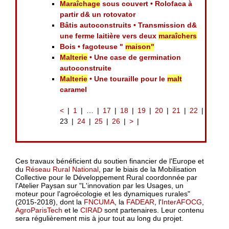
Maraîchage
sous couvert • Rolofaca à
partir d& un rotovator
Bâtis autoconstruits • Transmission d&
une ferme laitière vers deux
maraîchers
Bois • fagoteuse "
maison"
Malterie
• Une case de germination
autoconstruite
Malterie
• Une touraille pour le
malt
caramel
<
1
…
17
18
19
20
21
22
23
24
25
26
>
Ces travaux bénéficient du soutien financier de l'Europe et
du
Réseau Rural National
, par le biais de la Mobilisation
Collective pour le Développement Rural coordonnée par
l'Atelier Paysan sur "L'innovation par les Usages, un
moteur pour l'agroécologie et les dynamiques rurales"
(2015-2018), dont la
FNCUMA
, la
FADEAR
, l'
InterAFOCG
,
AgroParisTech
et le
CIRAD
sont partenaires. Leur contenu
sera régulièrement mis à jour tout au long du projet.