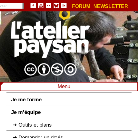
FORUM
NEWSLETTER
Menu
Je me forme
Je m’équipe
Outils et plans
Demander un devis