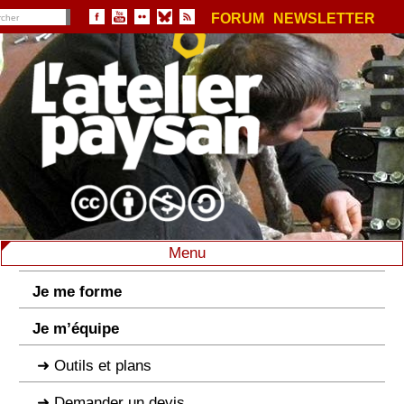
FORUM
NEWSLETTER
Menu
Je me forme
Je m’équipe
Outils et plans
Demander un devis