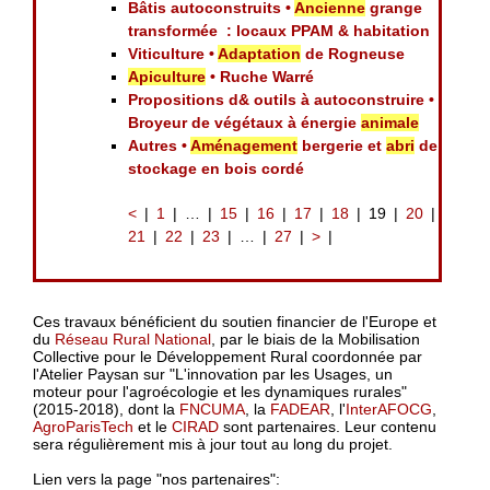
Bâtis autoconstruits •
Ancienne
grange
transformée : locaux PPAM & habitation
Viticulture •
Adaptation
de Rogneuse
Apiculture
• Ruche Warré
Propositions d& outils à autoconstruire •
Broyeur de végétaux à énergie
animale
Autres •
Aménagement
bergerie et
abri
de
stockage en bois cordé
<
1
…
15
16
17
18
19
20
21
22
23
…
27
>
Ces travaux bénéficient du soutien financier de l'Europe et
du
Réseau Rural National
, par le biais de la Mobilisation
Collective pour le Développement Rural coordonnée par
l'Atelier Paysan sur "L'innovation par les Usages, un
moteur pour l'agroécologie et les dynamiques rurales"
(2015-2018), dont la
FNCUMA
, la
FADEAR
, l'
InterAFOCG
,
AgroParisTech
et le
CIRAD
sont partenaires. Leur contenu
sera régulièrement mis à jour tout au long du projet.
Lien vers la page "nos partenaires":