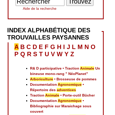
Aide de la recherche
INDEX ALPHABÉTIQUE DES
TROUVAILLES PAYSANNES
A
B
C
D
E
F
G
H
I
J
L
M
N
O
P
Q
R
S
T
U
V
W
Y
Z
R& D participative • Traction
Animale
Un
bineuse mono-rang " NéoPlanet"
Arboriculture
• Brosseuse de pommes
Documentation
Agronomique
•
Répertoire des
adventices
Traction
Animale
• Porte-outil Bücher
Documentation
Agronomique
•
Bibliographie sur Maraichage sous
couvert