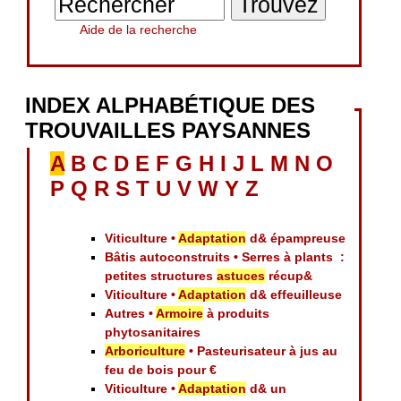
Aide de la recherche
INDEX ALPHABÉTIQUE DES
TROUVAILLES PAYSANNES
A
B
C
D
E
F
G
H
I
J
L
M
N
O
P
Q
R
S
T
U
V
W
Y
Z
Viticulture •
Adaptation
d& épampreuse
Bâtis autoconstruits • Serres à plants :
petites structures
astuces
récup&
Viticulture •
Adaptation
d& effeuilleuse
Autres •
Armoire
à produits
phytosanitaires
Arboriculture
• Pasteurisateur à jus au
feu de bois pour €
Viticulture •
Adaptation
d& un