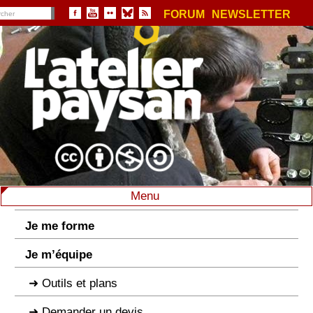
FORUM
NEWSLETTER
Menu
Je me forme
Je m’équipe
Outils et plans
Demander un devis