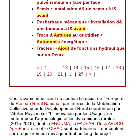
pulvérisateur en face par face
Semis • Installation d& un semoir à l&
avant
Desherbage mécanique • Installation d&
une bineuse à l&
avant
Trucs &
Astuces
au quotidien •
Autonomie
énergétique
Tracteur •
Ajout
de fonctions hydraulique
sur un Deutz
<
1
…
13
14
15
16
17
18
19
20
21
…
27
>
Ces travaux bénéficient du soutien financier de l'Europe et
du
Réseau Rural National
, par le biais de la Mobilisation
Collective pour le Développement Rural coordonnée par
l'Atelier Paysan sur "L'innovation par les Usages, un
moteur pour l'agroécologie et les dynamiques rurales"
(2015-2018), dont la
FNCUMA
, la
FADEAR
, l'
InterAFOCG
,
AgroParisTech
et le
CIRAD
sont partenaires. Leur contenu
sera régulièrement mis à jour tout au long du projet.