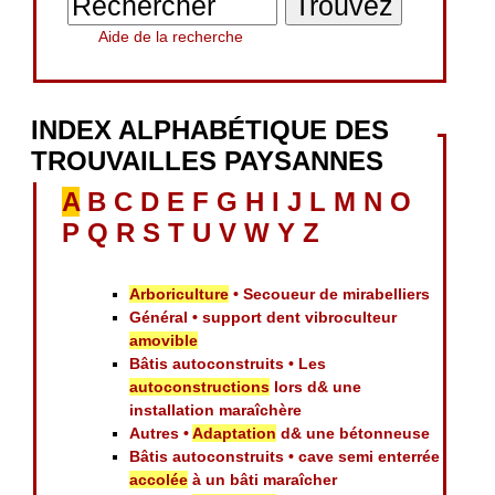
Aide de la recherche
INDEX ALPHABÉTIQUE DES
TROUVAILLES PAYSANNES
A
B
C
D
E
F
G
H
I
J
L
M
N
O
P
Q
R
S
T
U
V
W
Y
Z
Arboriculture
• Secoueur de mirabelliers
Général • support dent vibroculteur
amovible
Bâtis autoconstruits • Les
autoconstructions
lors d& une
installation maraîchère
Autres •
Adaptation
d& une bétonneuse
Bâtis autoconstruits • cave semi enterrée
accolée
à un bâti maraîcher