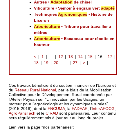
Autres •
Adaptation
de chisel
Viticulture • Semoir à engrais vert
adapté
Techniques
Agronomiques
• Histoire de
Liseron
Arboriculture
• Tribune pour travailler à -
mètres
Arboriculture
• Escabeau pour récolte en
hauteur
<
1
…
12
13
14
15
16
17
18
19
20
…
27
>
Ces travaux bénéficient du soutien financier de l'Europe et
du
Réseau Rural National
, par le biais de la Mobilisation
Collective pour le Développement Rural coordonnée par
l'Atelier Paysan sur "L'innovation par les Usages, un
moteur pour l'agroécologie et les dynamiques rurales"
(2015-2018), dont la
FNCUMA
, la
FADEAR
, l'
InterAFOCG
,
AgroParisTech
et le
CIRAD
sont partenaires. Leur contenu
sera régulièrement mis à jour tout au long du projet.
Lien vers la page "nos partenaires":