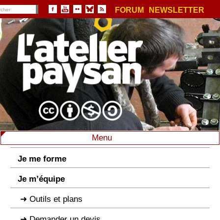
FORUM
NEWSLETTER
Menu
Je me forme
Je m’équipe
Outils et plans
Demander un devis