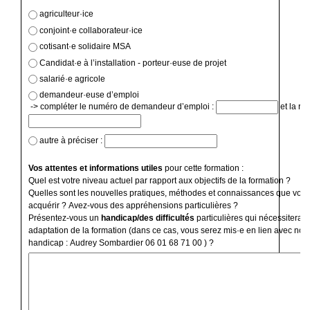
agriculteur·ice
conjoint·e collaborateur·ice
cotisant·e solidaire MSA
Candidat·e à l’installation - porteur·euse de projet
salarié·e agricole
demandeur·euse d’emploi
-> compléter le numéro de demandeur d’emploi :
et la ré
autre à préciser :
Vos attentes et informations utiles
pour cette formation :
Quel est votre niveau actuel par rapport aux objectifs de la formation ?
Quelles sont les nouvelles pratiques, méthodes et connaissances que vous
acquérir ? Avez-vous des appréhensions particulières ?
Présentez-vous un
handicap/des difficultés
particulières qui nécessiterai
adaptation de la formation (dans ce cas, vous serez mis·e en lien avec notr
handicap : Audrey Sombardier 06 01 68 71 00 ) ?