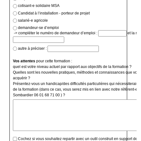
cotisant-e solidaire MSA
Candidat à l’installation - porteur de projet
salarié-e agricole
demandeur-se d’emploi
-> compléter le numéro de demandeur d’emploi :
et la ré
autre à préciser :
Vos attentes
pour cette formation :
quel est votre niveau actuel par rapport aux objectifs de la formation ?
Quelles sont les nouvelles pratiques, méthodes et connaissances que vous
acquérir ?
Présentez-vous un handicap/des difficultés particulières qui nécessiteraien
de la formation (dans ce cas, vous serez mis en lien avec notre référent-e 
Sombardier 06 01 68 71 00 ) ?
Cochez si vous souhaitez repartir avec un outil construit en support de f