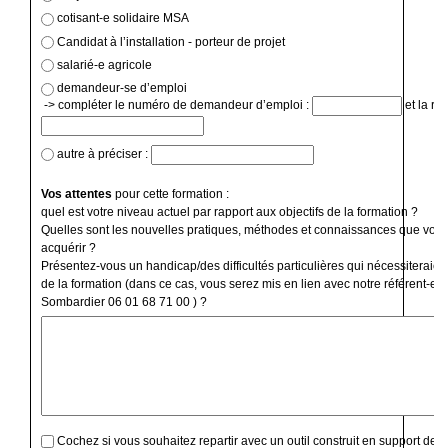
cotisant-e solidaire MSA
Candidat à l’installation - porteur de projet
salarié-e agricole
demandeur-se d’emploi
-> compléter le numéro de demandeur d’emploi :
et la ré
autre à préciser :
Vos attentes
pour cette formation :
quel est votre niveau actuel par rapport aux objectifs de la formation ?
Quelles sont les nouvelles pratiques, méthodes et connaissances que vous
acquérir ?
Présentez-vous un handicap/des difficultés particulières qui nécessiteraien
de la formation (dans ce cas, vous serez mis en lien avec notre référent-e 
Sombardier 06 01 68 71 00 ) ?
Cochez si vous souhaitez repartir avec un outil construit en support de f