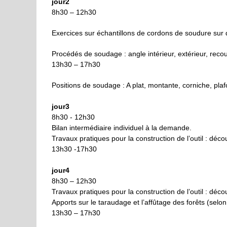
jour2
8h30 – 12h30
Exercices sur échantillons de cordons de soudure sur dif
P
rocédés de soudage :
a
ngle intérieur, extérieur, rec
13h30 – 17h30
Positions de soudage :
A plat, montante, corniche, pla
jour3
8h30 - 12h30
B
ilan intermédiaire individuel
à la demande.
Travaux pratiques pour la
construction de l’outil
: déco
13h30 -17h30
jour4
8h30 – 12h30
Travaux pratiques pour la
construction de l’
outil : déc
Apports sur le taraudage et l’affûtage des forêts (sel
13h30 – 17h30