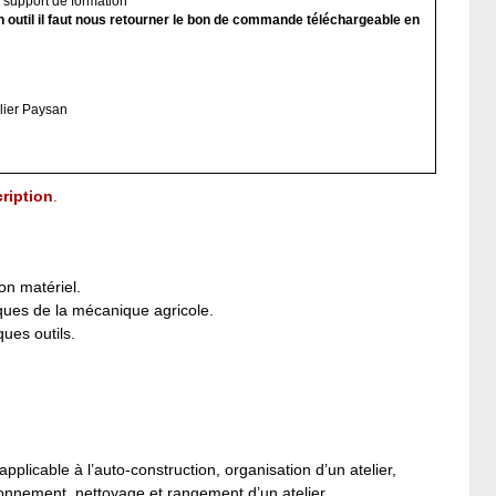
n support de formation
n outil il faut nous retourner le bon de commande téléchargeable en
lier Paysan
ription
.
on matériel.
iques de la mécanique agricole.
ques outils.
pplicable à l’auto-construction, organisation d’un atelier,
onnement, nettoyage et rangement d’un atelier.