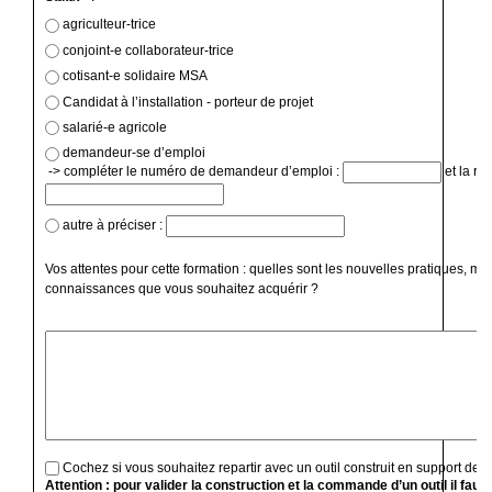
agriculteur-trice
conjoint-e collaborateur-trice
cotisant-e solidaire MSA
Candidat à l’installation - porteur de projet
salarié-e agricole
demandeur-se d’emploi
-> compléter le numéro de demandeur d’emploi :
et la ré
autre à préciser :
Vos attentes pour cette formation : quelles sont les nouvelles pratiques, mé
connaissances que vous souhaitez acquérir ?
Cochez si vous souhaitez repartir avec un outil construit en support de f
Attention : pour valider la construction et la commande d’un outil il faut