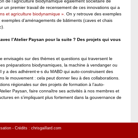
on de l’agriculture biodynamique également sociétaire de
our un premier travail de recensement de ces innovations qui a
ons et agriculture biodynamique ».
On y retrouve des exemples
x exemples d’aménagements de bâtiments (caves et chais
c).
 avec l’Atelier Paysan pour la suite ? Des projets qui vous
e envisagés sur des thèmes et questions qui traversent le
es préparations biodynamiques, la machine à vendanger ou
Il y a des adhérent∙e∙s du MABD qui auto-construisent des
ns le mouvement : cela peut donner lieu à des collaborations.
tions régionales sur des projets de formation à l’auto-
Atelier Paysan, faire connaître ses activités à nos membres et
ructures en s’impliquant plus fortement dans la gouvernance de
isation
- Crédits :
chrisgaillard.com