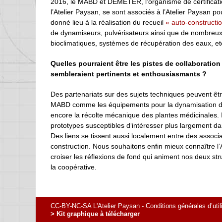
2016, le MABD et DEMETER, l’organisme de certificati
l’Atelier Paysan, se sont associés à l’Atelier Paysan p
donné lieu à la réalisation du recueil
« auto-constructi
de dynamiseurs, pulvérisateurs ainsi que de nombreu
bioclimatiques, systèmes de récupération des eaux, et
Quelles pourraient être les pistes de collaboration
sembleraient pertinents et enthousiasmants ?
Des partenariats sur des sujets techniques peuvent êtr
MABD comme les équipements pour la dynamisation d
encore la récolte mécanique des plantes médicinales. 
prototypes susceptibles d‘intéresser plus largement da
Des liens se tissent aussi localement entre des associa
construction. Nous souhaitons enfin mieux connaître l’
croiser les réflexions de fond qui animent nos deux st
la coopérative.
CC-BY-NC-SA L'Atelier Paysan -
Conditions générales d’util
> Kit graphique à télécharger