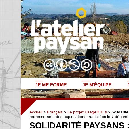
JE ME FORME
JE M’ÉQUIPE
Accueil
>
Français
>
Le projet UsageR·E·s
> Solidarité
redressement des exploitations fragilisées le 7 décem
SOLIDARITÉ PAYSANS 