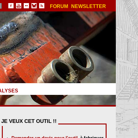
FORUM
NEWSLETTER
ALYSES
JE VEUX CET OUTIL !!
Demander un devis pour l’outil
, à fabriquer