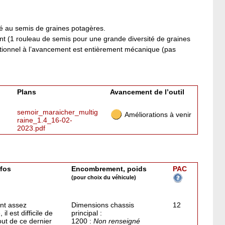
dié au semis de graines potagères.
nt (1 rouleau de semis pour une grande diversité de graines
ortionnel à l’avancement est entièrement mécanique (pas
Plans
Avancement de l’outil
semoir_maraicher_multig
Améliorations à venir
raine_1.4_16-02-
2023.pdf
nfos
Encombrement, poids
PAC
(pour choix du véhicule)
ant assez
Dimensions chassis
12
il est difficile de
principal :
out de ce dernier
1200 :
Non renseigné