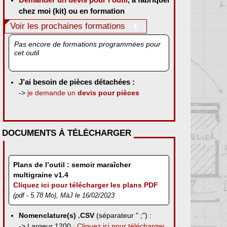
chez moi (kit) ou en formation
Voir les prochaines formations
Pas encore de formations programmées pour
cet outil
J’ai besoin de pièces détachées :
->
je demande un
devis pour pièces
DOCUMENTS À TÉLÉCHARGER
Plans de l’outil : semoir maraîcher
multigraine v1.4
Cliquez ici pour télécharger les plans PDF
(pdf - 5.78 Mo), MàJ le 16/02/2023
Nomenclature(s) .CSV
(séparateur " ;") :
-> Largeur 1200 :
Cliquez ici pour télécharger