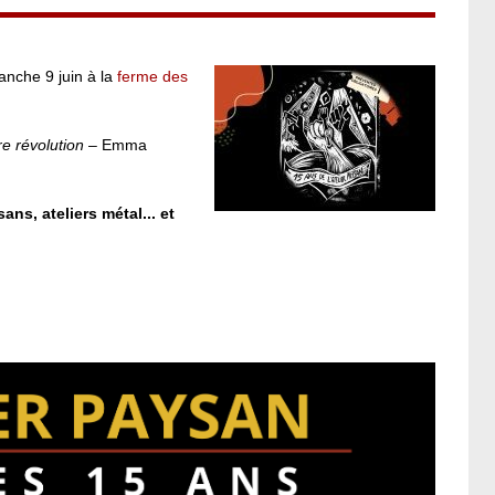
anche 9 juin à la
ferme des
re révolution
– Emma
ns, ateliers métal... et