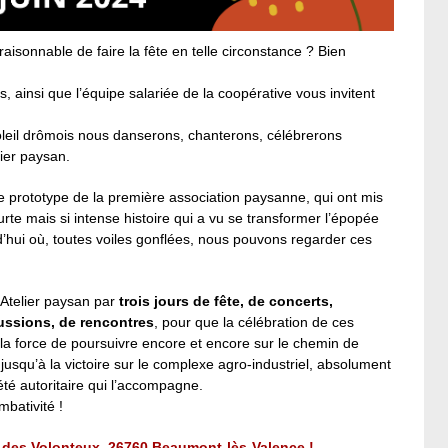
isonnable de faire la fête en telle circonstance ? Bien
 ainsi que l’équipe salariée de la coopérative vous invitent
oleil drômois nous danserons, chanterons, célébrerons
lier paysan.
le prototype de la première association paysanne, qui ont mis
rte mais si intense histoire qui a vu se transformer l’épopée
’hui où, toutes voiles gonflées, nous pouvons regarder ces
l’Atelier paysan par
trois jours de fête, de concerts,
ussions, de rencontres
, pour que la célébration de ces
a force de poursuivre encore et encore sur le chemin de
jusqu’à la victoire sur le complexe agro-industriel, absolument
iété autoritaire qui l’accompagne.
mbativité !
des Volonteux, 26760 Beaumont-lès-Valence !