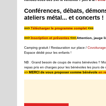
Conférences, débats, démonst
ateliers métal... et concerts !
==>
Télécharger le programme complet
<==
==>
Inscription et préventes
<==
Attention, jauge li
Camping gratuit / Restauration sur place /
Covoiturage
Espace dédié pour les enfants !
NB : Grand besoin de coups de mains bénévoles !! Mon
repas pris en charges pour les bénévoles les jours de
=>
MERCI de vous proposer comme bénévole
en r