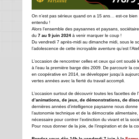
On n’est pas sérieux quand on a 15 ans… est-ce bien ra
entendu !
Alors l’ensemble des paysannes et paysans, sociétaires,
du
7 au 9 juin 2024
à venir marquer le coup !
Du vendredi 7 après-midi au dimanche midi, sous le s
l’adolescence de cette incroyable aventure qu’est l’Ate
L’occasion de rencontrer celles et ceux qui ont soudé 
à l’eau la première barge dès 2009. De parcourir la cou
en coopérative en 2014, se développer jusqu’à aujourd
vertes années avec la fierté du travail accompli.
L’occasion surtout de découvrir toutes les facettes de 
d’animations, de jeux, de démonstrations, de disc
dernières années d’intelligence paysanne nous donne l
l’autonomie technique et de la démocratie alimentaire, 
nécessaire pour contrer l’extinction du vivant et la soc
Pour nous donner de la joie, de l’inspiration et de la co
Rendez-vous dès 14h le vendredi 7 juin à la
Ferme 