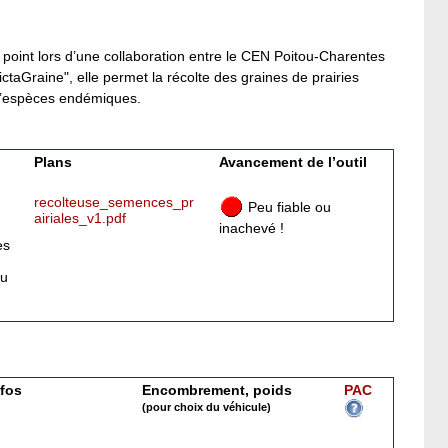
 point lors d’une collaboration entre le CEN Poitou-Charentes
taGraine", elle permet la récolte des graines de prairies
 d’espèces endémiques.
Plans
Avancement de l’outil
recolteuse_semences_pr
Peu fiable ou
airiales_v1.pdf
inachevé !
es
ou
nfos
Encombrement, poids
PAC
(pour choix du véhicule)