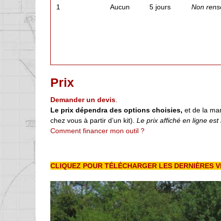
1
Aucun
5 jours
Non rens
Prix
Demander un devis
.
Le prix dépendra des options choisies,
et de la man
chez vous à partir d’un kit).
Le prix affiché en ligne est i
Comment financer mon outil ?
CLIQUEZ POUR TÉLÉCHARGER LES DERNIÈRES V