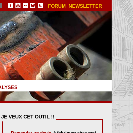
FORUM
NEWSLETTER
ALYSES
JE VEUX CET OUTIL !!
Demander un devis
, à fabriquer chez moi