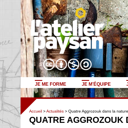
JE ME FORME
JE M’ÉQUIPE
Accueil
>
Actualités
> Quatre Aggrozouk dans la natur
QUATRE AGGROZOUK 