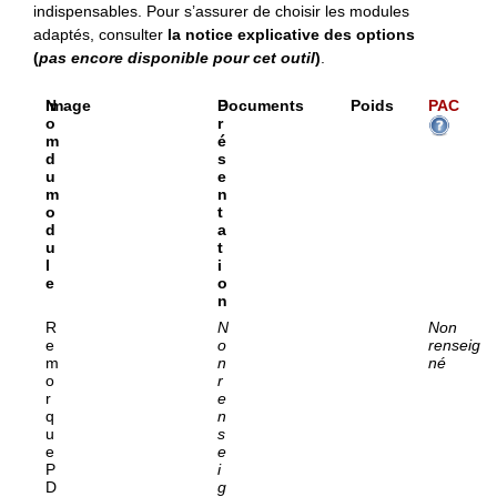
indispensables. Pour s’assurer de choisir les modules
adaptés, consulter
la notice explicative des options
(
pas encore disponible pour cet outil
)
.
N
Image
P
Documents
Poids
PAC
o
r
m
é
d
s
u
e
m
n
o
t
d
a
u
t
l
i
e
o
n
R
N
Non
e
o
renseig
m
n
né
o
r
r
e
q
n
u
s
e
e
P
i
D
g