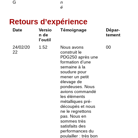
G
n
é
Retours d’expérience
Date
Versio
Témoignage
Dépar-
n de
tement
l’outil
24/02/20
1.52
Nous avons
00
22
construit le
PDG250 après une
formation d’une
semaine à la
soudure pour
mener un petit
élevage de
pondeuses. Nous
avions commandé
les éléments
métalliques pré-
découpés et nous
ne le regrettons
pas. Nous en
sommes très
satisfaits des
performances du
poulailler : très bon