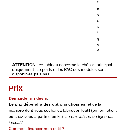
r
e
n
s
e
i
g
n
é
ATTENTION
: ce tableau concerne le châssis principal
uniquement. Le poids et les PAC des modules sont
disponibles plus bas
Prix
Demander un devis
.
Le prix dépendra des options choisies,
et de la
manière dont vous souhaitez fabriquer l’outil (en formation,
ou chez vous à partir d’un kit).
Le prix affiché en ligne est
indicatif.
Comment financer mon outil ?