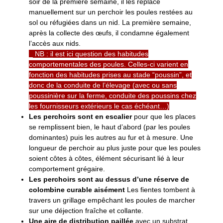
soir de la première semaine, il les replace
manuellement sur un perchoir les poules restées au
sol ou réfugiées dans un nid. La première semaine,
après la collecte des œufs, il condamne également
l’accès aux nids.
_ NB : il est ici question des habitudes
comportementales des poules. Celles-ci varient en
fonction des habitudes prises au stade “poussin”, et
donc de la conduite de l’élevage (avec ou sans
poussinière sur la ferme, conduite des poussins chez
les fournisseurs extérieurs le cas échéant…)
Les perchoirs sont en escalier
pour que les places
se remplissent bien, le haut d’abord (par les poules
dominantes) puis les autres au fur et à mesure. Une
longueur de perchoir au plus juste pour que les poules
soient côtes à côtes, élément sécurisant lié à leur
comportement grégaire.
Les perchoirs sont au dessus d’une réserve de
colombine curable aisément
Les fientes tombent à
travers un grillage empêchant les poules de marcher
sur une déjection fraîche et collante.
Une aire de distribution paillée
avec un substrat