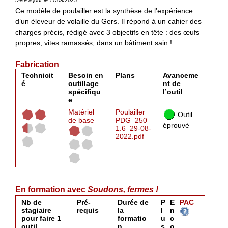
Ce modèle de poulailler est la synthèse de l’expérience
d’un éleveur de volaille du Gers. Il répond à un cahier des
charges précis, rédigé avec 3 objectifs en tête : des œufs
propres, vites ramassés, dans un bâtiment sain !
Fabrication
Technicit
Besoin en
Plans
Avanceme
é
outillage
nt de
spécifiqu
l’outil
e
Matériel
Poulailler_
Outil
de base
PDG_250_
éprouvé
1.6_29-08-
2022.pdf
En formation avec
Soudons, fermes !
Nb de
Pré-
Durée de
P
E
PAC
stagiaire
requis
la
l
n
pour faire 1
formatio
u
c
outil
n
s
o