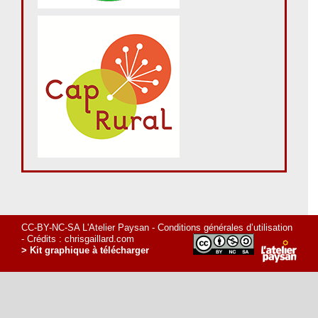
CC-BY-NC-SA L'Atelier Paysan -
Conditions générales d’utilisation
- Crédits :
chrisgaillard.com
> Kit graphique à télécharger