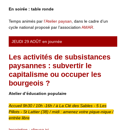
En soirée : table ronde
Temps animés par
l’Atelier paysan
, dans le cadre d’un
cycle national proposé par l’association
AMAR
.
JEUDI 29 AOÛT en journée
Les activités de subsistances
paysannes : subvertir le
capitalisme ou occuper les
bourgeois ?
Atelier d’éducation populaire
Accueil 9h30 / 10h -16h / à La Clé des Sables - 5 Les
Pillots - St Lattier (38) / midi : amenez votre pique-nique /
entrée libre
Inscription : cliquez ici