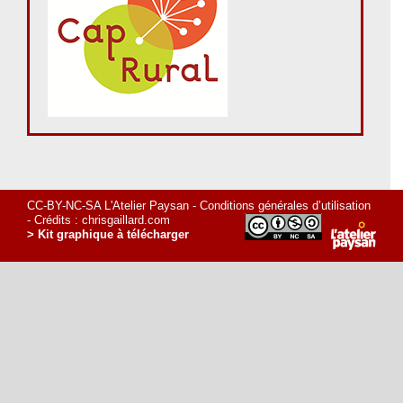
CC-BY-NC-SA L'Atelier Paysan -
Conditions générales d’utilisation
- Crédits :
chrisgaillard.com
> Kit graphique à télécharger