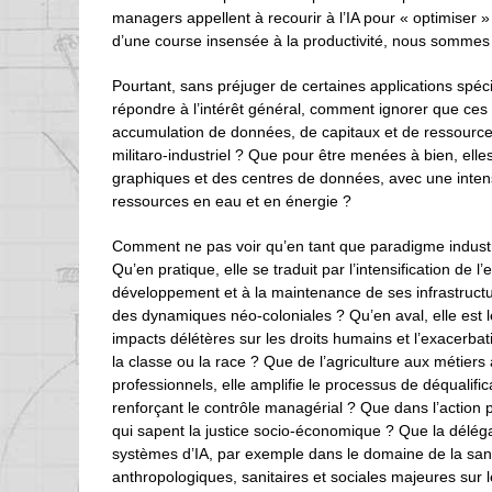
managers appellent à recourir à l’IA pour « optimiser »
d’une course insensée à la productivité, nous sommes 
Pourtant, sans préjuger de certaines applications spécif
répondre à l’intérêt général, comment ignorer que ces
accumulation de données, de capitaux et de ressources
militaro-industriel ? Que pour être menées à bien, ell
graphiques et des centres de données, avec une intensi
ressources en eau et en énergie ?
Comment ne pas voir qu’en tant que paradigme industri
Qu’en pratique, elle se traduit par l’intensification de l’
développement et à la maintenance de ses infrastruct
des dynamiques néo-coloniales ? Qu’en aval, elle est 
impacts délétères sur les droits humains et l’exacerbat
la classe ou la race ? Que de l’agriculture aux métiers
professionnels, elle amplifie le processus de déqualifica
renforçant le contrôle managérial ? Que dans l’action p
qui sapent la justice socio-économique ? Que la déléga
systèmes d’IA, par exemple dans le domaine de la san
anthropologiques, sanitaires et sociales majeures sur 