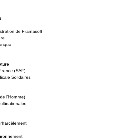
s
stration de Framasoft
ère
érique
ature
 France (SAF)
icale Solidaires
s de l’Homme)
ultinationales
erharcèlement
nvironnement