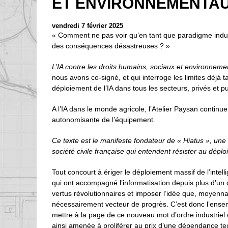
ET ENVIRONNEMENTAU
vendredi 7 février 2025
« Comment ne pas voir qu’en tant que paradigme industr
des conséquences désastreuses ? »
L’IA contre les droits humains, sociaux et environnem
nous avons co-signé, et qui interroge les limites déjà t
déploiement de l’IA dans tous les secteurs, privés et pu
A l’IA dans le monde agricole, l’Atelier Paysan continue
autonomisante de l’équipement.
Ce texte est le manifeste fondateur de « Hiatus », une
société civile française qui entendent résister au déploie
Tout concourt à ériger le déploiement massif de l’intelli
qui ont accompagné l’informatisation depuis plus d’un 
vertus révolutionnaires et imposer l’idée que, moyennan
nécessairement vecteur de progrès. C’est donc l’ense
mettre à la page de ce nouveau mot d’ordre industriel e
ainsi amenée à proliférer au prix d’une dépendance tec