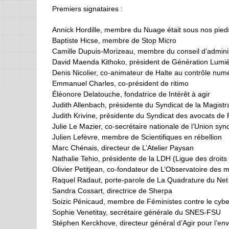
Premiers signataires :
Annick Hordille, membre du Nuage était sous nos pied
Baptiste Hicse, membre de Stop Micro
Camille Dupuis-Morizeau, membre du conseil d’admini
David Maenda Kithoko, président de Génération Lumi
Denis Nicolier, co-animateur de Halte au contrôle num
Emmanuel Charles, co-président de ritimo
Éléonore Delatouche, fondatrice de Intérêt à agir
Judith Allenbach, présidente du Syndicat de la Magistr
Judith Krivine, présidente du Syndicat des avocats de
Julie Le Mazier, co-secrétaire nationale de l’Union synd
Julien Lefèvre, membre de Scientifiques en rébellion
Marc Chénais, directeur de L’Atelier Paysan
Nathalie Tehio, présidente de la LDH (Ligue des droit
Olivier Petitjean, co-fondateur de L’Observatoire des m
Raquel Radaut, porte-parole de La Quadrature du Net
Sandra Cossart, directrice de Sherpa
Soizic Pénicaud, membre de Féministes contre le cyb
Sophie Venetitay, secrétaire générale du SNES-FSU
Stéphen Kerckhove, directeur général d’Agir pour l’e