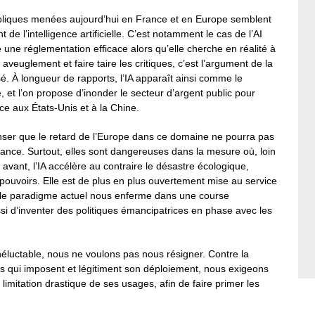
 publiques menées aujourd’hui en France et en Europe semblent
de l’intelligence artificielle. C’est notamment le cas de l’AI
ne réglementation efficace alors qu’elle cherche en réalité à
aveuglement et faire taire les critiques, c’est l’argument de la
sé. À longueur de rapports, l’IA apparaît ainsi comme le
 et l’on propose d’inonder le secteur d’argent public pour
ce aux États-Unis et à la Chine.
enser que le retard de l’Europe dans ce domaine ne pourra pas
vance. Surtout, elles sont dangereuses dans la mesure où, loin
 avant, l’IA accélère au contraire le désastre écologique,
 pouvoirs. Elle est de plus en plus ouvertement mise au service
nt le paradigme actuel nous enferme dans une course
i d’inventer des politiques émancipatrices en phase avec les
néluctable, nous ne voulons pas nous résigner. Contre la
sés qui imposent et légitiment son déploiement, nous exigeons
imitation drastique de ses usages, afin de faire primer les