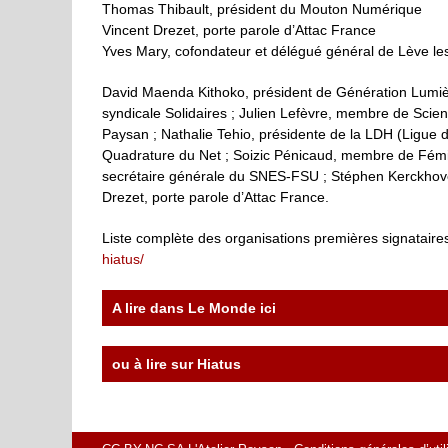
Thomas Thibault, président du Mouton Numérique
Vincent Drezet, porte parole d’Attac France
Yves Mary, cofondateur et délégué général de Lève le
David Maenda Kithoko, président de Génération Lumière
syndicale Solidaires ; Julien Lefèvre, membre de Scient
Paysan ; Nathalie Tehio, présidente de la LDH (Ligue 
Quadrature du Net ; Soizic Pénicaud, membre de Fémin
secrétaire générale du SNES-FSU ; Stéphen Kerckhove,
Drezet, porte parole d’Attac France.
Liste complète des organisations premières signataires
hiatus/
A lire dans
Le Monde ici
ou à lire sur
Hiatus