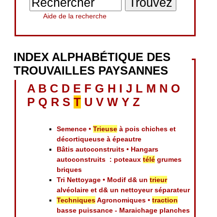
Aide de la recherche
INDEX ALPHABÉTIQUE DES
TROUVAILLES PAYSANNES
A
B
C
D
E
F
G
H
I
J
L
M
N
O
P
Q
R
S
T
U
V
W
Y
Z
Semence •
Trieuse
à pois chiches et
décortiqueuse à épeautre
Bâtis autoconstruits • Hangars
autoconstruits : poteaux
télé
grumes
briques
Tri Nettoyage • Modif d& un
trieur
alvéolaire et d& un nettoyeur séparateur
Techniques
Agronomiques •
traction
basse puissance - Maraichage planches