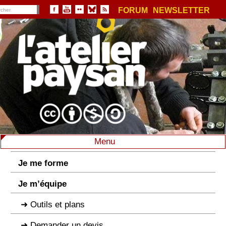
FORUM
NEWSLETTER
Menu
Je me forme
Je m’équipe
Outils et plans
Demander un devis