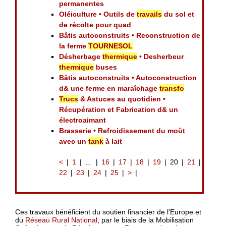
permanentes
Oléiculture • Outils de
travails
du sol et
de récolte pour quad
Bâtis autoconstruits • Reconstruction de
la ferme
TOURNESOL
Désherbage
thermique
• Desherbeur
thermique
buses
Bâtis autoconstruits • Autoconstruction
d& une ferme en maraîchage
transfo
Trucs
& Astuces au quotidien •
Récupération et Fabrication d& un
électroaimant
Brasserie • Refroidissement du moût
avec un
tank
à lait
<
1
…
16
17
18
19
20
21
22
23
24
25
>
Ces travaux bénéficient du soutien financier de l'Europe et
du
Réseau Rural National
, par le biais de la Mobilisation