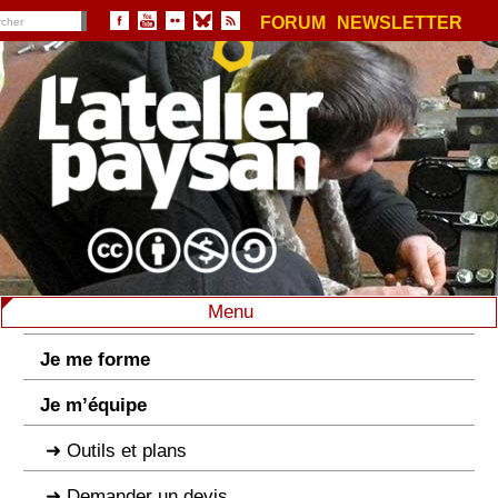
FORUM
NEWSLETTER
Menu
Je me forme
Je m’équipe
Outils et plans
Demander un devis