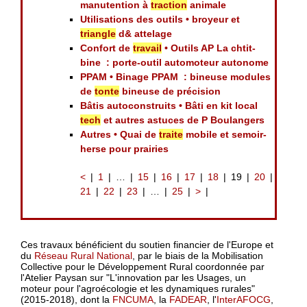
manutention à
traction
animale
Utilisations des outils • broyeur et
triangle
d& attelage
Confort de
travail
• Outils AP La chtit-
bine : porte-outil automoteur autonome
PPAM • Binage PPAM : bineuse modules
de
tonte
bineuse de précision
Bâtis autoconstruits • Bâti en kit local
tech
et autres astuces de P Boulangers
Autres • Quai de
traite
mobile et semoir-
herse pour prairies
<
1
…
15
16
17
18
19
20
21
22
23
…
25
>
Ces travaux bénéficient du soutien financier de l'Europe et
du
Réseau Rural National
, par le biais de la Mobilisation
Collective pour le Développement Rural coordonnée par
l'Atelier Paysan sur "L'innovation par les Usages, un
moteur pour l'agroécologie et les dynamiques rurales"
(2015-2018), dont la
FNCUMA
, la
FADEAR
, l'
InterAFOCG
,