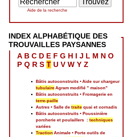
Aide de la recherche
INDEX ALPHABÉTIQUE DES
TROUVAILLES PAYSANNES
A
B
C
D
E
F
G
H
I
J
L
M
N
O
P
Q
R
S
T
U
V
W
Y
Z
Bâtis autoconstruits • Aide sur chargeur
tubulaire
Agram modifié " maison"
Bâtis autoconstruits • Fromagerie en
terre-paille
Autres • Salle de
traite
quai et cornadis
Bâtis autoconstruits • Poussinière
porcherie et poulaillers :
techniques
variées
Traction
Animale • Porte outils de