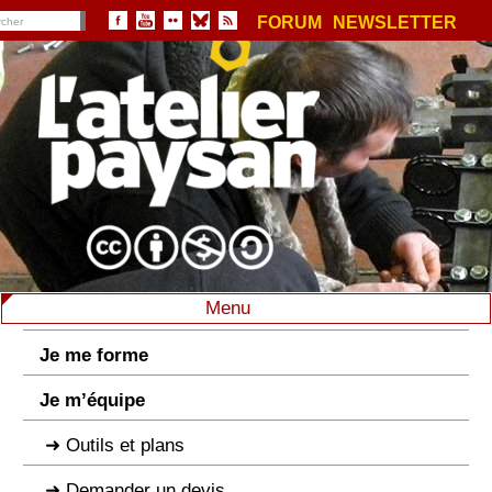
FORUM
NEWSLETTER
Menu
Je me forme
Je m’équipe
Outils et plans
Demander un devis