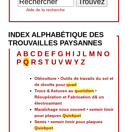
Aide de la recherche
INDEX ALPHABÉTIQUE DES
TROUVAILLES PAYSANNES
A
B
C
D
E
F
G
H
I
J
L
M
N
O
P
Q
R
S
T
U
V
W
Y
Z
Oléiculture • Outils de travails du sol et
de récolte pour
quad
Trucs & Astuces au
quotidien
•
Récupération et Fabrication d& un
électroaimant
Maraîchage sous couvert • semoir tiroir
pour plaques
Quickpot
Semis • semoir tiroir pour plaques
Quickpot