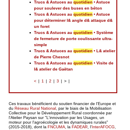
Trucs & Astuces au
quotidien
• Astuce
pour soulever des buses en béton
Trucs & Astuces au
quotidien
• Astuce
pour déterminer l& angle d& attaque d&
un foret
Trucs & Astuces au
quotidien
• Système
de fermeture de porte coulissante ultra-
simple
Trucs & Astuces au
quotidien
• L& atelier
de Pierre Chesnot
Trucs & Astuces au
quotidien
• Visite de
l& atelier de Gaëtan
<
1
2
3
>
Ces travaux bénéficient du soutien financier de l'Europe et
du
Réseau Rural National
, par le biais de la Mobilisation
Collective pour le Développement Rural coordonnée par
l'Atelier Paysan sur "L'innovation par les Usages, un
moteur pour l'agroécologie et les dynamiques rurales"
(2015-2018), dont la
FNCUMA
, la
FADEAR
, l'
InterAFOCG
,