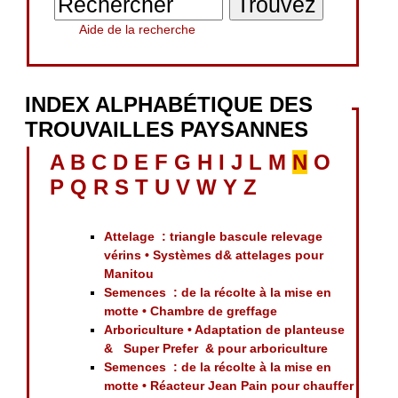
Aide de la recherche
INDEX ALPHABÉTIQUE DES
TROUVAILLES PAYSANNES
A
B
C
D
E
F
G
H
I
J
L
M
N
O
P
Q
R
S
T
U
V
W
Y
Z
Attelage : triangle bascule relevage
vérins • Systèmes d& attelages pour
Manitou
Semences : de la récolte à la mise en
motte • Chambre de greffage
Arboriculture • Adaptation de planteuse
& Super Prefer & pour arboriculture
Semences : de la récolte à la mise en
motte • Réacteur Jean Pain pour chauffer