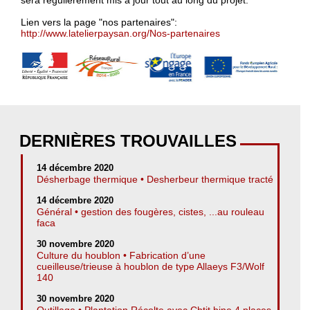
sera régulièrement mis à jour tout au long du projet.
Lien vers la page "nos partenaires":
http://www.latelierpaysan.org/Nos-partenaires
DERNIÈRES TROUVAILLES
14 décembre 2020
Désherbage thermique • Desherbeur thermique tracté
14 décembre 2020
Général • gestion des fougères, cistes, ...au rouleau
faca
30 novembre 2020
Culture du houblon • Fabrication d’une
cueilleuse/trieuse à houblon de type Allaeys F3/Wolf
140
30 novembre 2020
Outillage • Plantation Récolte avec Chtit bine 4 places