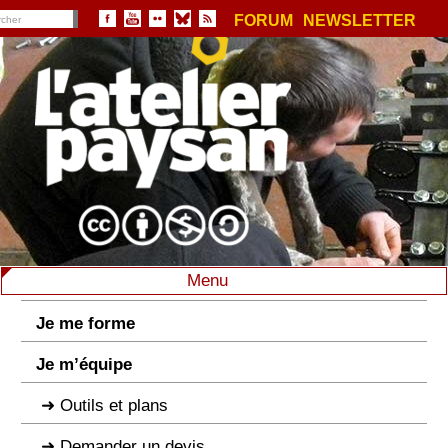
FORUM
NEWSLETTER
Menu
Je me forme
Je m’équipe
Outils et plans
Demander un devis