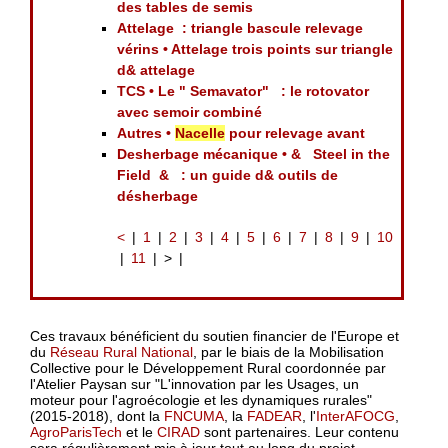
des tables de semis
Attelage : triangle bascule relevage
vérins • Attelage trois points sur triangle
d& attelage
TCS • Le " Semavator" : le rotovator
avec semoir combiné
Autres •
Nacelle
pour relevage avant
Desherbage mécanique • & Steel in the
Field & : un guide d& outils de
désherbage
<
1
2
3
4
5
6
7
8
9
10
11
>
Ces travaux bénéficient du soutien financier de l'Europe et
du
Réseau Rural National
, par le biais de la Mobilisation
Collective pour le Développement Rural coordonnée par
l'Atelier Paysan sur "L'innovation par les Usages, un
moteur pour l'agroécologie et les dynamiques rurales"
(2015-2018), dont la
FNCUMA
, la
FADEAR
, l'
InterAFOCG
,
AgroParisTech
et le
CIRAD
sont partenaires. Leur contenu