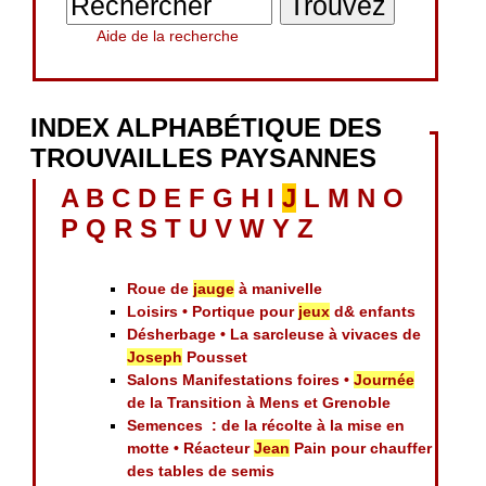
Aide de la recherche
INDEX ALPHABÉTIQUE DES
TROUVAILLES PAYSANNES
A
B
C
D
E
F
G
H
I
J
L
M
N
O
P
Q
R
S
T
U
V
W
Y
Z
Roue de
jauge
à manivelle
Loisirs • Portique pour
jeux
d& enfants
Désherbage • La sarcleuse à vivaces de
Joseph
Pousset
Salons Manifestations foires •
Journée
de la Transition à Mens et Grenoble
Semences : de la récolte à la mise en
motte • Réacteur
Jean
Pain pour chauffer
des tables de semis