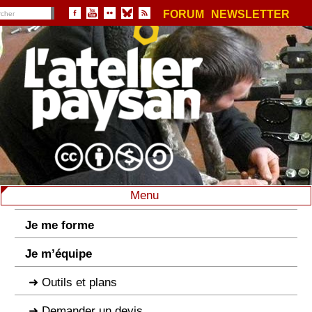
FORUM
NEWSLETTER
Menu
Je me forme
Je m’équipe
Outils et plans
Demander un devis