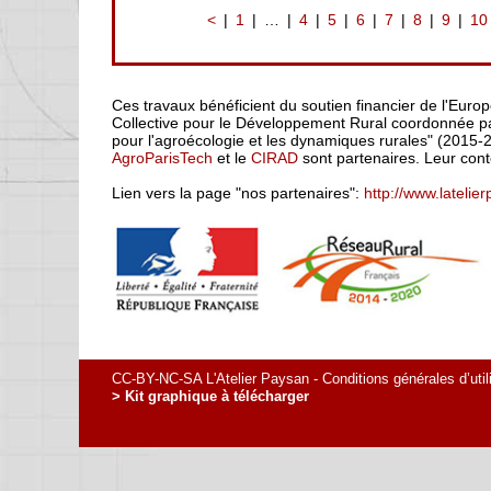
<
1
…
4
5
6
7
8
9
10
Ces travaux bénéficient du soutien financier de l'Euro
Collective pour le Développement Rural coordonnée par
pour l'agroécologie et les dynamiques rurales" (2015-
AgroParisTech
et le
CIRAD
sont partenaires. Leur cont
Lien vers la page "nos partenaires":
http://www.latelie
CC-BY-NC-SA L'Atelier Paysan -
Conditions générales d’util
> Kit graphique à télécharger