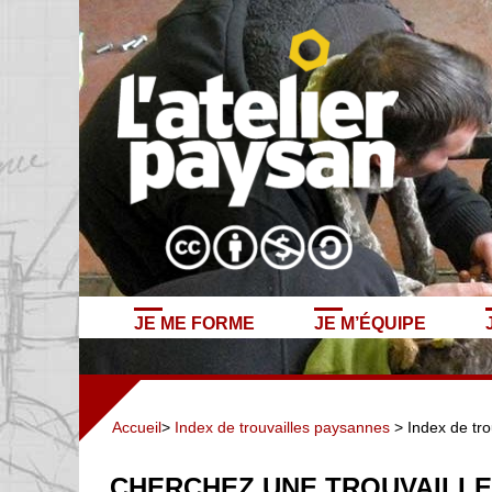
JE ME FORME
JE M’ÉQUIPE
Accueil
>
Index de trouvailles paysannes
> Index de tro
CHERCHEZ UNE TROUVAILLE