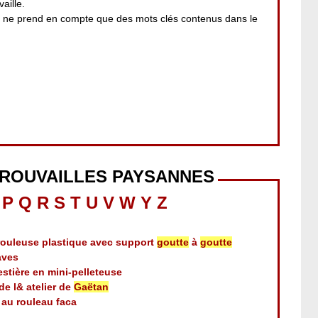
aille.
i ne prend en compte que des mots clés contenus dans le
TROUVAILLES PAYSANNES
P
Q
R
S
T
U
V
W
Y
Z
érouleuse plastique avec support
goutte
à
goutte
aves
estière en mini-pelleteuse
de l& atelier de
Gaëtan
 au rouleau faca