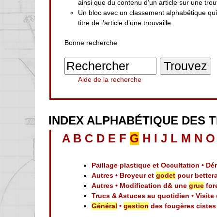
ainsi que du contenu d’un article sur une trouv
Un bloc avec un classement alphabétique qu
titre de l’article d’une trouvaille.
Bonne recherche
Aide de la recherche
INDEX ALPHABÉTIQUE DES 
A
B
C
D
E
F
G
H
I
J
L
M
N
O
Paillage plastique et Occultation • D
Autres • Broyeur et
godet
pour better
Autres • Modification d& une
grue
for
Trucs & Astuces au quotidien • Visite 
Général
•
gestion
des fougères cistes