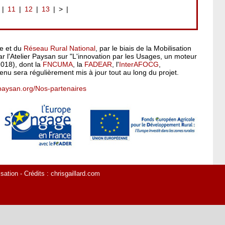
11
12
13
>
pe et du
Réseau Rural National
, par le biais de la Mobilisation
 l'Atelier Paysan sur "L'innovation par les Usages, un moteur
2018), dont la
FNCUMA
, la
FADEAR
, l'
InterAFOCG
,
enu sera régulièrement mis à jour tout au long du projet.
rpaysan.org/Nos-partenaires
isation
- Crédits :
chrisgaillard.com