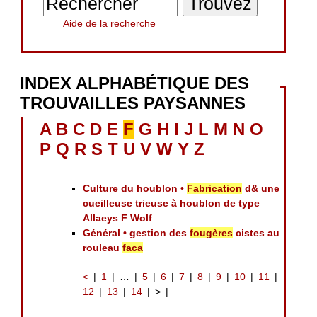
Aide de la recherche
INDEX ALPHABÉTIQUE DES
TROUVAILLES PAYSANNES
A
B
C
D
E
F
G
H
I
J
L
M
N
O
P
Q
R
S
T
U
V
W
Y
Z
Culture du houblon •
Fabrication
d& une
cueilleuse trieuse à houblon de type
Allaeys F Wolf
Général • gestion des
fougères
cistes au
rouleau
faca
<
1
…
5
6
7
8
9
10
11
12
13
14
>