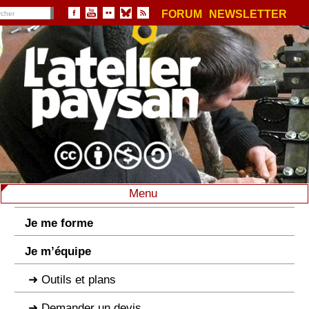
FORUM
NEWSLETTER
Menu
Je me forme
Je m’équipe
Outils et plans
Demander un devis